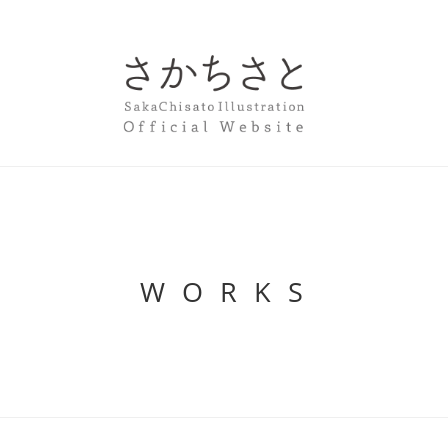
W O R K S