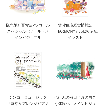
阪急阪神百貨店×ワコール
賃貸住宅経営情報誌
スペシャルバザール・メ
「HARMONY」vol.96 表紙
インビジュアル
イラスト
シンコーミュージック
ほけんの窓口「扉の向こ
「華やかアレンジピアノ
う体験記」メインビジュ