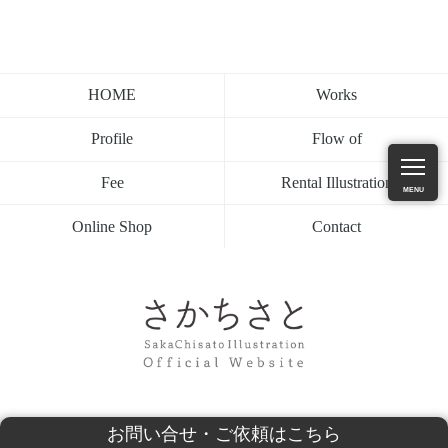
Works
HOME
Flow of
Profile
Rental Illustration
Fee
MENU
Contact
Online Shop
お問い合せ・ご依頼はこちら
Copyright (c) 2021 SakaChisato All Right Reserved.