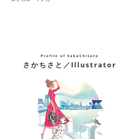
Profile of SakaChisato
さかちさと／Illustrator