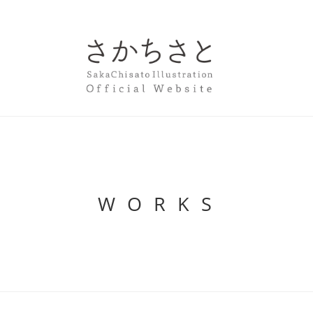
W O R K S