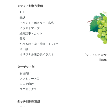
メディア別制作実績
ALL
表紙
イベント・ポスター・広告
イラストマップ
編集記事・カット
美容
たべもの・花・植物・モノetc
犬・猫
オリジナル未公表イラスト
「シャインマスカット
Illust
ターゲット別
女性向け
ファミリー向け
シニア向け
ユニセックス
タッチ別制作実績