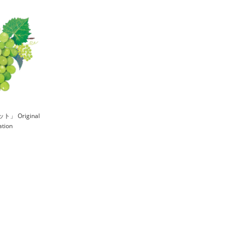
」 Original
ration