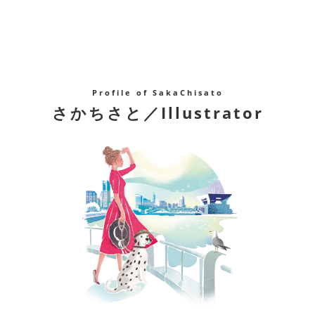
Profile of SakaChisato
さかちさと／Illustrator