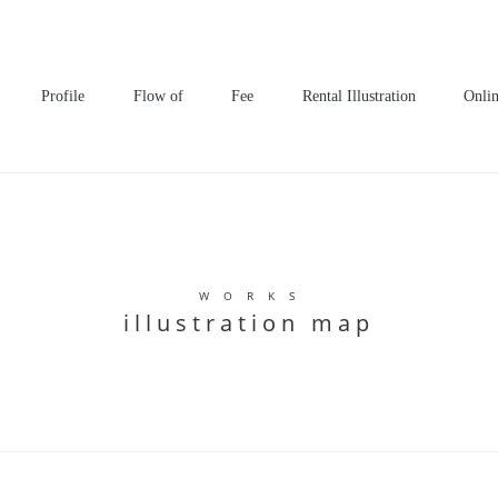
^
Profile
Flow of
Fee
Rental Illustration
Onli
W O R K S
illustration map