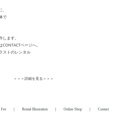
に、
体で
、
作します。
は
CONTACTページ
へ。
ラストのレンタル
＞＞＞詳細を見る＞＞＞
Fee
Rental Illustration
Online Shop
Contact