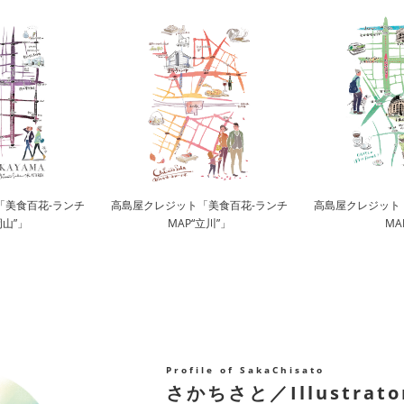
「美食百花-ランチ
高島屋クレジット「美食百花-ランチ
高島屋クレジット
岡山”」
MAP“立川”」
MA
Profile of SakaChisato
さかちさと／Illustrato