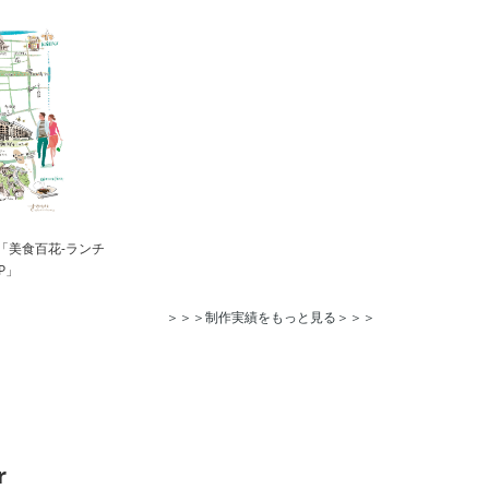
「美食百花-ランチ
P」
＞＞＞制作実績をもっと見る＞＞＞
r