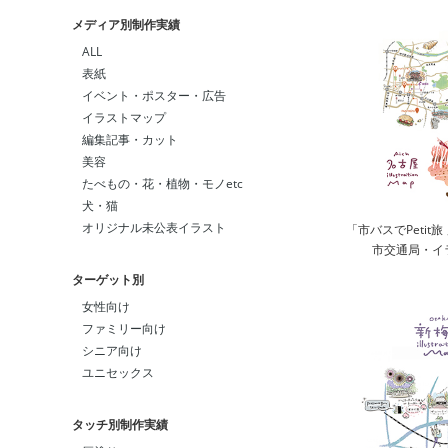
メディア別制作実績
ALL
表紙
イベント・ポスター・広告
イラストマップ
編集記事・カット
美容
たべもの・花・植物・モノetc
犬・猫
オリジナル未公表イラスト
「市バスでPetit旅 
市交通局・イ
ターゲット別
女性向け
ファミリー向け
シニア向け
ユニセックス
タッチ別制作実績