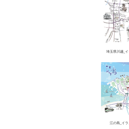
埼玉県川越_
江の島_イ