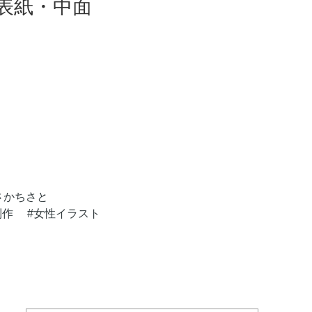
表紙・中面
さかちさと
制作
女性イラスト