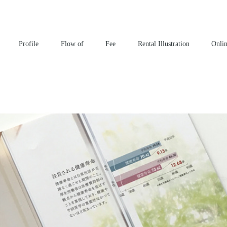
^
Profile
Flow of
Fee
Rental Illustration
Onli