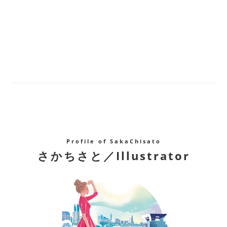
Profile of SakaChisato
さかちさと／Illustrator