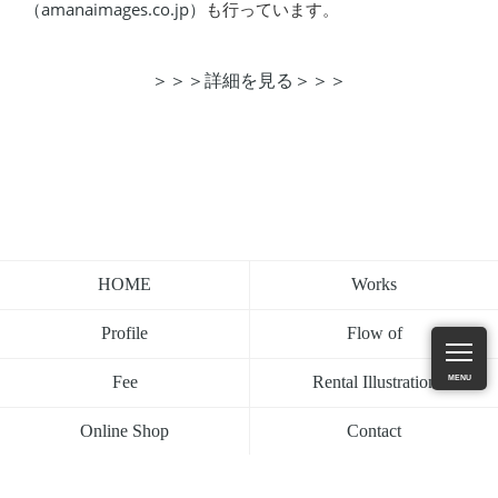
（amanaimages.co.jp）
も行っています。
＞＞＞詳細を見る＞＞＞
Works
HOME
Flow of
Profile
MENU
Rental Illustration
Fee
Contact
Online Shop