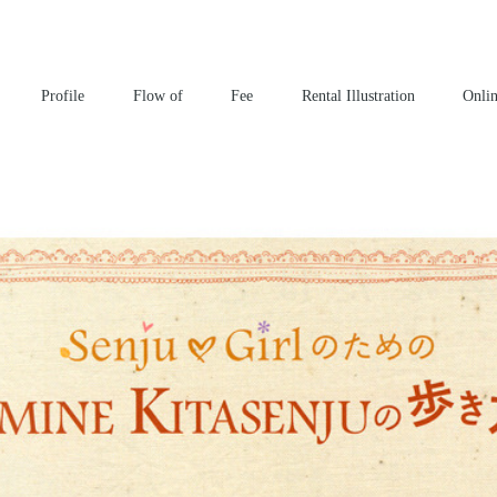
^
Profile
Flow of
Fee
Rental Illustration
Onli