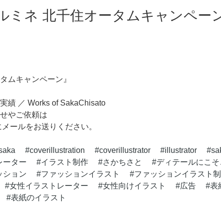
ルミネ 北千住オータムキャンペー
タムキャンペーン』
Works of SakaChisato
せやご依頼は
.jp 宛にメールをお送りください。
osaka
coverillustration
coverillustrator
illustrator
sa
レーター
イラスト制作
さかちさと
ディテールにこそ
ッション
ファッションイラスト
ファッションイラスト制
女性イラストレーター
女性向けイラスト
広告
表
表紙のイラスト