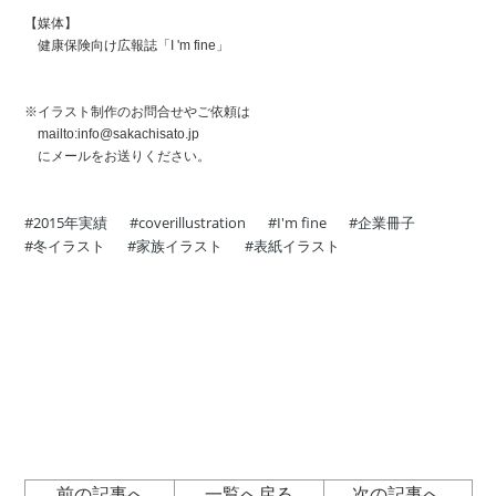
【媒体】
健康保険向け広報誌「I 'm fine」
※イラスト制作のお問合せやご依頼は
mailto:info@sakachisato.jp
にメールをお送りください。
2015年実績
coverillustration
I'm fine
企業冊子
冬イラスト
家族イラスト
表紙イラスト
前の記事へ
一覧へ戻る
次の記事へ