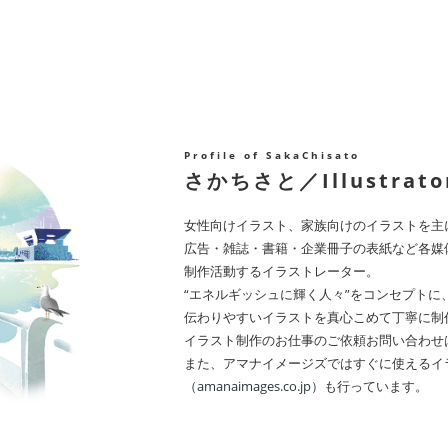
Profile of SakaChisato
さかちさと／Illustrato
女性向けイラスト、家族向けのイラストを主
広告・雑誌・書籍・企業冊子の表紙など各媒
制作活動するイラストレーター。
“エネルギッシュに輝く人々”をコンセプトに
伝わりやすいイラストを真心こめて丁寧に制
イラスト制作のお仕事のご依頼
お問い合わせ
また、アマナイメージズでは
すぐに使えるイ
（amanaimages.co.jp）
も行っています。