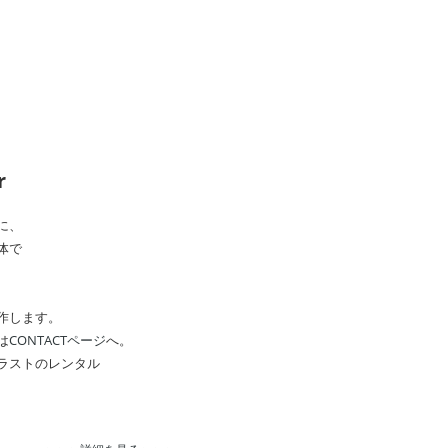
r
に、
体で
、
作します。
は
CONTACTページ
へ。
ラストのレンタル