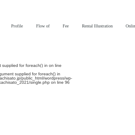
^
Profile
Flow of
Fee
Rental Illustration
Onli
t supplied for foreach() in
on line
rgument supplied for foreach() in
chisato.jp/public_html/wordpress/wp-
kachisato_2021/single.php
on line
96